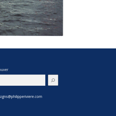
ouver
signs@philipperiviere.com