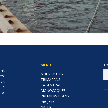
MENÚ
Tr
 et
NOUVEAUTÉS
ers.
TRIMARANS
ruit
CATAMARANS
que
de
MONOCOQUES
re.
PREMIERS PLANS
PROJETS
GALERIE